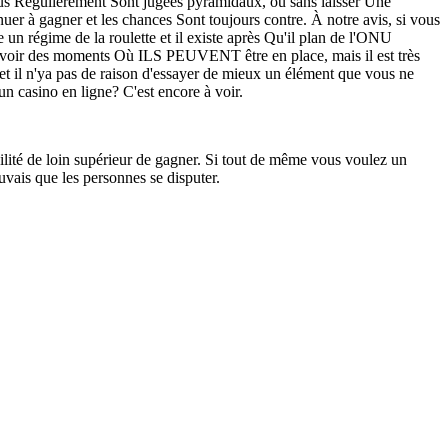
lus Régulièrement Sont jugées pyramidaux, ou sans laisser Une
uer à gagner et les chances Sont toujours contre. À notre avis, si vous
n régime de la roulette et il existe après Qu'il plan de l'ONU
i Avoir des moments Où ILS PEUVENT être en place, mais il est très
et il n'ya pas de raison d'essayer de mieux un élément que vous ne
n casino en ligne? C'est encore à voir.
bilité de loin supérieur de gagner. Si tout de même vous voulez un
ais que les personnes se disputer.