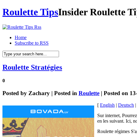
Roulette Tips
Insider Roulette T
Home
Subscribe to RSS
Roulette Stratégies
0
Posted by
Zachary
| Posted in
Roulette
| Posted on 13
[
English
|
Deutsch
Sur internet, Pourre
en les suivant. Ici, 
Roulette régimes S'a