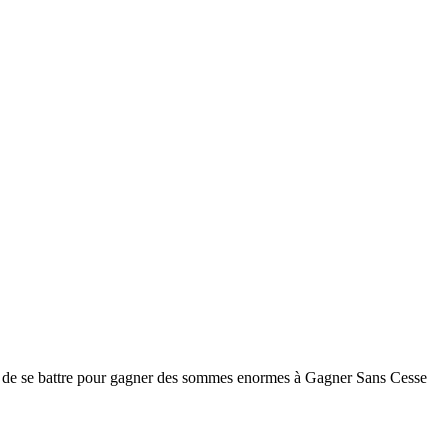
nce de se battre pour gagner des sommes enormes à Gagner Sans Cesse