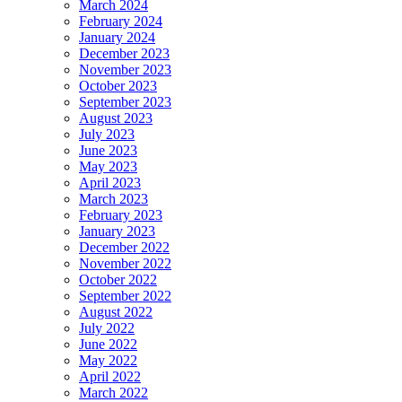
March 2024
February 2024
January 2024
December 2023
November 2023
October 2023
September 2023
August 2023
July 2023
June 2023
May 2023
April 2023
March 2023
February 2023
January 2023
December 2022
November 2022
October 2022
September 2022
August 2022
July 2022
June 2022
May 2022
April 2022
March 2022