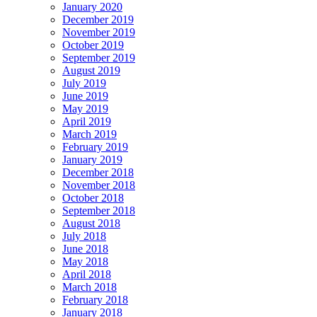
January 2020
December 2019
November 2019
October 2019
September 2019
August 2019
July 2019
June 2019
May 2019
April 2019
March 2019
February 2019
January 2019
December 2018
November 2018
October 2018
September 2018
August 2018
July 2018
June 2018
May 2018
April 2018
March 2018
February 2018
January 2018