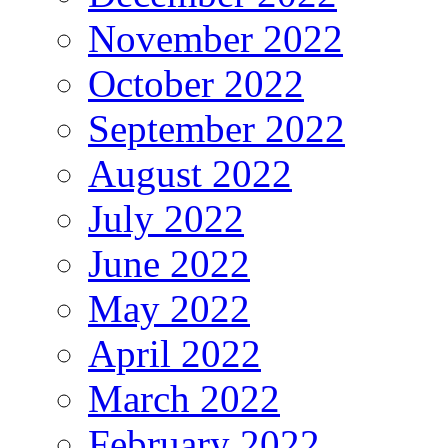
November 2022
October 2022
September 2022
August 2022
July 2022
June 2022
May 2022
April 2022
March 2022
February 2022