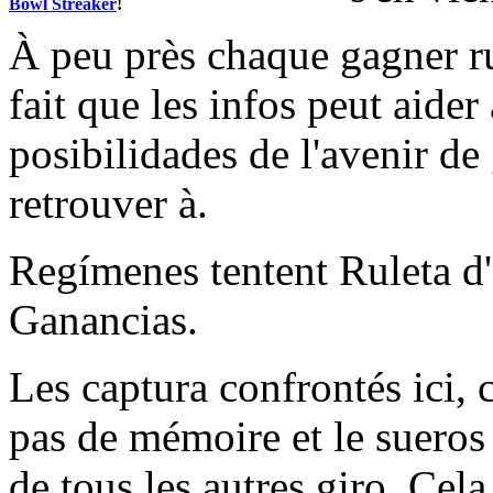
Bowl Streaker
!
À peu près chaque gagner ru
fait que les infos peut aider
posibilidades de l'avenir de 
retrouver à.
Regímenes tentent Ruleta d'
Ganancias.
Les captura confrontés ici, c
pas de mémoire et le sueros
de tous les autres giro. Cel