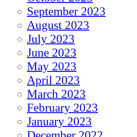
September 2023
August 2023
July 2023
June 2023
May 2023
April 2023
March 2023
February 2023
January 2023
December 2022