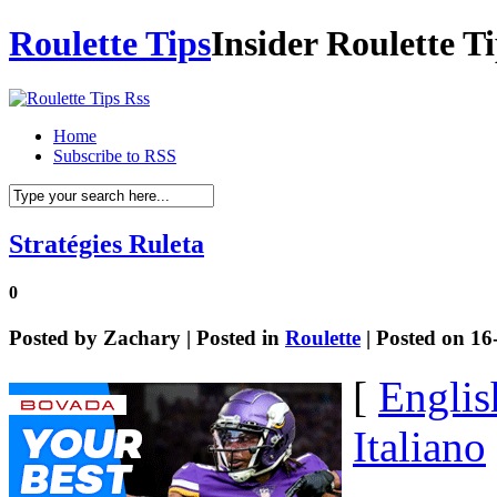
Roulette Tips
Insider Roulette T
Home
Subscribe to RSS
Stratégies Ruleta
0
Posted by
Zachary
| Posted in
Roulette
| Posted on 16
[
Englis
Italiano