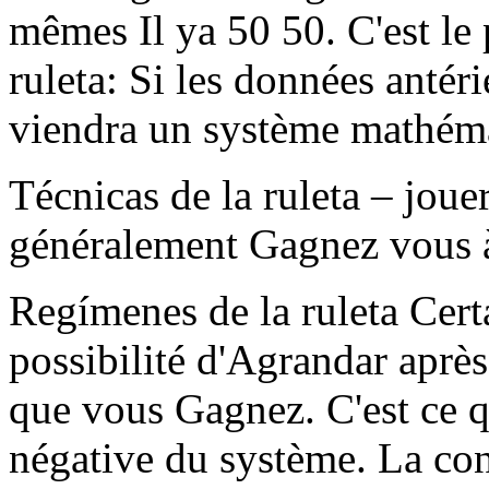
mêmes Il ya 50 50. C'est le
ruleta: Si les données antéri
viendra un système mathéma
Técnicas de la ruleta – jou
généralement Gagnez vous à 
Regímenes de la ruleta Certa
possibilité d'Agrandar après
que vous Gagnez. C'est ce q
négative du système. La con