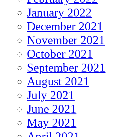
January 2022
December 2021
November 2021
October 2021
September 2021
August 2021
July 2021
June 2021
May 2021
April 2021