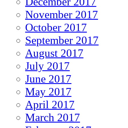
December 2017
November 2017
October 2017
September 2017
August 2017
July 2017
June 2017
May 2017
April 2017
March 2017