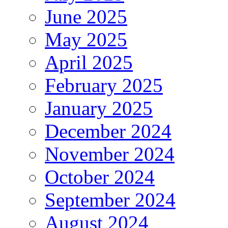
June 2025
May 2025
April 2025
February 2025
January 2025
December 2024
November 2024
October 2024
September 2024
August 2024